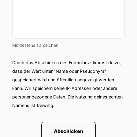
Fatima erschienen!
00:00:58: Okay
00:00:59: aber wenn wir da jetzt wieder mit
Anfang kommen, dann kommen wir nie zu
Mindestens 10 Zeichen
Franziskus und das haben wir heute vor.
00:01:03: also er Fatima mein Vater.
Durch das Abschicken des Formulars stimmst du zu,
dass der Wert unter "Name oder Pseudonym"
00:01:08: Ja und Papst Johannes Paul der
gespeichert wird und öffentlich angezeigt werden
Zweite ist am dreizehnten Mai, Ninzehn Achtzig
auf dem Petersplatz angeschossen worden.
kann. Wir speichern keine IP-Adressen oder andere
personenbezogene Daten. Die Nutzung deines echten
00:01:17: Da kann ich mir nicht mehr dran
Namens ist freiwillig.
erinnern, weil ich noch zu klein.
00:01:20: Hast du das damals im Fernsehen
mitgekriegt?
Abschicken