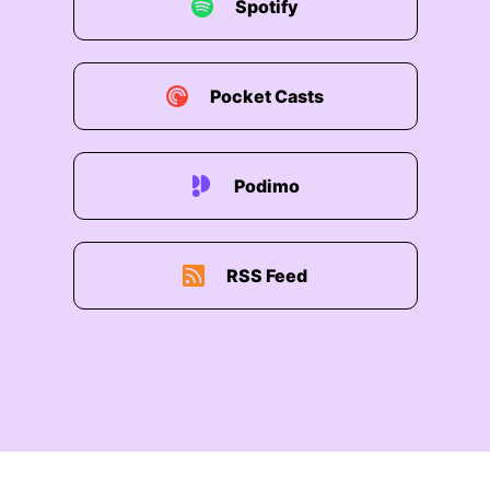
00:01:57: Dreizehntermain, also vor genau forty-
Spotify
fünf Jahren krachten am Nachmittag gegen halb
sechs diese
Pocket Casts
00:02:06: Schüsse.".
00:02:07: Und das war auch eine ganz normale
Generalaudienz?
Podimo
00:02:09: Oder was war das damals?
00:02:10: oder war es etwas anderes zu tun?
RSS Feed
00:02:16: Das war eine ganz normale General-
audience.
00:02:19: Und der Unterschied nur zu heute,
weil die waren damals am Nachmittag...
00:02:24: ...und waren die schon so abgesichert