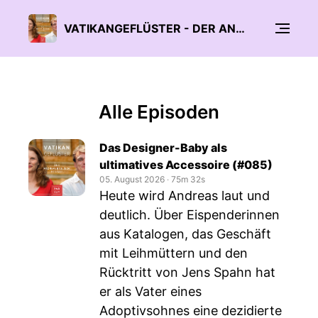
VATIKANGEFLÜSTER - DER ANDREAS ENGLISCH PODCAST - AUCH FÜR ATHEISTEN
Alle Episoden
Das Designer-Baby als
ultimatives Accessoire (#085)
05. August 2026
‧
75m 32s
Heute wird Andreas laut und
deutlich. Über Eispenderinnen
aus Katalogen, das Geschäft
mit Leihmüttern und den
Rücktritt von Jens Spahn hat
er als Vater eines
Adoptivsohnes eine dezidierte