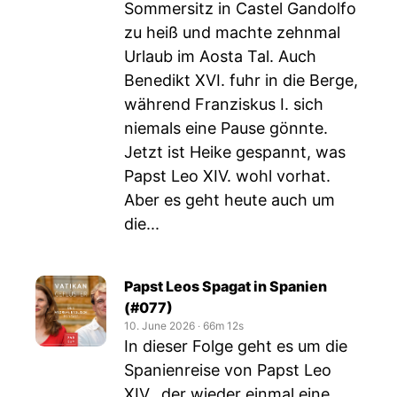
Sommersitz in Castel Gandolfo
zu heiß und machte zehnmal
Urlaub im Aosta Tal. Auch
Benedikt XVI. fuhr in die Berge,
während Franziskus I. sich
niemals eine Pause gönnte.
Jetzt ist Heike gespannt, was
Papst Leo XIV. wohl vorhat.
Aber es geht heute auch um
die...
Papst Leos Spagat in Spanien
(#077)
10. June 2026
‧
66m 12s
In dieser Folge geht es um die
Spanienreise von Papst Leo
XIV., der wieder einmal eine