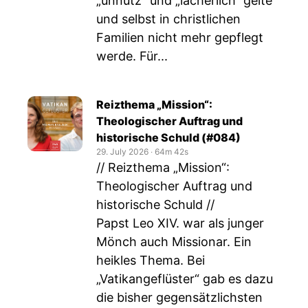
„unnütz“ und „lächerlich“ gelte
und selbst in christlichen
Familien nicht mehr gepflegt
werde. Für...
Reizthema „Mission“:
Theologischer Auftrag und
historische Schuld (#084)
29. July 2026
‧
64m 42s
// Reizthema „Mission“:
Theologischer Auftrag und
historische Schuld //
Papst Leo XIV. war als junger
Mönch auch Missionar. Ein
heikles Thema. Bei
„Vatikangeflüster“ gab es dazu
die bisher gegensätzlichsten