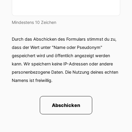
00:00:57: Sonst brummt die so und dann
kriegen wir Schimpfe von der Tontechnik.
Mindestens 10 Zeichen
00:01:01: Deswegen musst du jetzt schwitzen,
aber hier ist alles ganz gut.
Durch das Abschicken des Formulars stimmst du zu,
00:01:04: Also mein Arbeitszug geht auch noch
dass der Wert unter "Name oder Pseudonym"
nach Norden raus, das ist ganz schön.
gespeichert wird und öffentlich angezeigt werden
00:01:06: Aber uns werden ja hier irgendwie
kann. Wir speichern keine IP-Adressen oder andere
dreißig Grad im Wochenende Profizei selbst im
personenbezogene Daten. Die Nutzung deines echten
Norden.
Namens ist freiwillig.
00:01:11: Ich bin mal sehr gespannt, ob das
wirklich stimmt.
Abschicken
00:01:13: Na ja gut!
00:01:13: Also dreißig Grad?